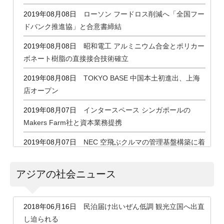
2019年08月08日
ローソン フードロス削減へ「全国フー
ドバンク推進協」と合意書締結
2019年08月08日
昭和電工 アルミニウム合金とポリカー
ボネート樹脂の直接接合技術確立
2019年08月08日
TOKYO BASE 中国本土初進出、上海
店オープン
2019年08月07日
インタースペース シンガポールの
Makers Farm社と資本業務提携
2019年08月07日
NEC 空飛ぶクルマの管理基盤構築に着
手、試作機の浮上実験に成功
アジアの社会ニュース
2019年08月07日
鮮度保持のDENBA 中国CIMCグループ
と業務提携
2019年08月06日
日本エスコン タイ・バンコク首都圏の
2018年06月16日
民泊届け出いぜん低調 観光立国へ出直
分譲マンション開発事業に参画
し迫られる