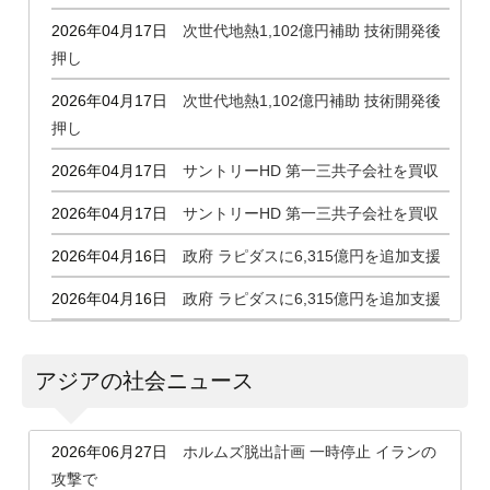
2026年04月17日
次世代地熱1,102億円補助 技術開発後
押し
2026年04月17日
次世代地熱1,102億円補助 技術開発後
押し
2026年04月17日
サントリーHD 第一三共子会社を買収
2026年04月17日
サントリーHD 第一三共子会社を買収
2026年04月16日
政府 ラピダスに6,315億円を追加支援
2026年04月16日
政府 ラピダスに6,315億円を追加支援
2026年04月13日
映画「鬼滅の刃」世界興行収入1,179
億円
アジアの社会ニュース
2026年04月13日
VW 米工場でEV生産終了, ガソリン車
に切り替え
2026年06月27日
ホルムズ脱出計画 一時停止 イランの
攻撃で
2026年04月11日
合繊各社 糸・綿・生地・不織布値上げ