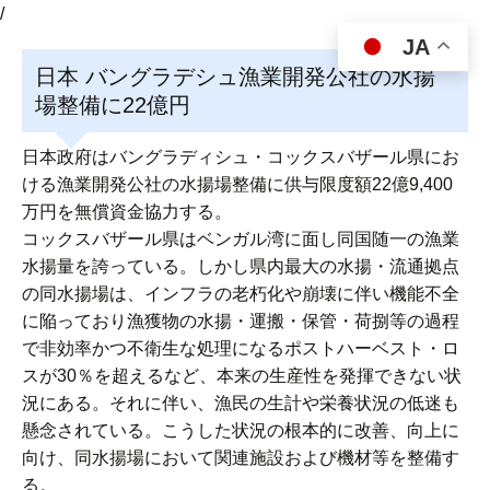
/
JA
日本 バングラデシュ漁業開発公社の水揚
場整備に22億円
日本政府はバングラディシュ・コックスバザール県にお
ける漁業開発公社の水揚場整備に供与限度額22億9,400
万円を無償資金協力する。
コックスバザール県はベンガル湾に面し同国随一の漁業
水揚量を誇っている。しかし県内最大の水揚・流通拠点
の同水揚場は、インフラの老朽化や崩壊に伴い機能不全
に陥っており漁獲物の水揚・運搬・保管・荷捌等の過程
で非効率かつ不衛生な処理になるポストハーベスト・ロ
スが30％を超えるなど、本来の生産性を発揮できない状
況にある。それに伴い、漁民の生計や栄養状況の低迷も
懸念されている。こうした状況の根本的に改善、向上に
向け、同水揚場において関連施設および機材等を整備す
る。