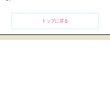
投
トップに戻る
稿
ナ
ビ
ゲ
ー
シ
ョ
ン