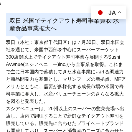
/
JA
双日 米国でテイクアウト寿司事業買収 水
産食品事業拡大へ
双日（本社：東京都千代田区）は７月30日、双日米国会
社を通じて、米国中西部を中心にスーパーマーケット
300店舗以上でテイクアウト寿司事業を展開するSushi
Avwnue(スシアベニュー)Inc.から全事業を取得。これま
で主に日本国内で蓄積してきた水産事業における調達力
と商品開発力を基盤とし、マリンフーズの新拠点、MFア
メリカとともに、需要が多様化する成長市場の米国で寿
司事業に参入し、水産バリューチェーンのさらなる拡大
を図ると発表した。
スシアベニューは、20州以上のスーパーの惣菜売場へ出
店し、店内で調理することで新鮮なテイクアウト寿司を
販売している。販売先に合わせたプライベートブランド
も開発しており、スーパーと消費者のニーズに合わせた