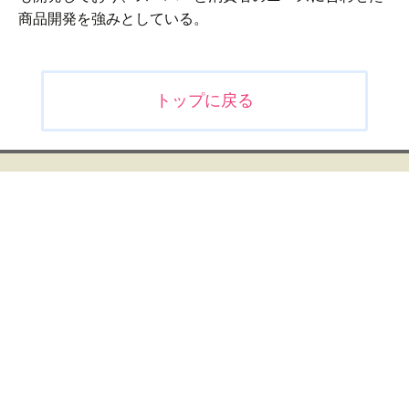
商品開発を強みとしている。
投
トップに戻る
稿
ナ
ビ
ゲ
ー
シ
ョ
ン