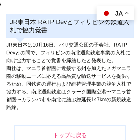
/
JA
JR東日本 RATP Devとフィリピンの鉄道入
札で協力覚書
JR東日本は10月16日、パリ交通公団の子会社、RATP
Devとの間で、フィリピンの南北通勤鉄道事業の入札に
向け協力することで覚書を締結したと発表した。
両社は、マニラ首都圏に近接する州を加えたメガマニラ
圏の移動ニーズに応える高品質な輸送サービスを提供す
るため、同鉄道の運行および維持管理事業の競争入札で
協力する。南北通勤鉄道はクラーク国際空港〜マニラ首
都圏〜カランバ市を南北に結ぶ総延長147kmの新規鉄道
路線。
投
トップに戻る
稿