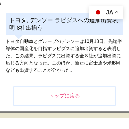
/
JA
トヨタ, デンソー ラピダスへの追加出資表
明 8社出揃う
トヨタ自動車とグループのデンソーは10月18日、先端半
導体の国産化を目指すラピダスに追加出資すると表明し
た。この結果、ラピダスに出資する全８社が追加出資に
応じる方向となった。このほか、新たに富士通や米IBM
なども出資することが分かった。
投
トップに戻る
稿
ナ
ビ
ゲ
ー