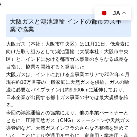
/
JA
大阪ガスと鴻池運輸 インドの都市ガス事
業で協業
大阪ガス（本社：大阪市中央区）は11月11日、低炭素に
向けた取り組みとして鴻池運輸（大阪本社：大阪市中央
区）と、インドにおける都市ガス事業のさらなる成長を
目指し、協業を開始すると発表した。
大阪ガスは、インドにおける全事業エリアで2024年４月
現在約10万世帯の一般家庭に天然ガスを供給。ガスの輸
送に必要なパイプラインは約9,900kmに延伸しており、
日本企業が出資する都市ガス事業の中では最大規模を誇
る。
今回の鴻池運輸との協業により、他の事業パートナーと
ともに、圧縮天然ガス（CNG）ステーションや天然ガス
導管網など、天然ガスインフラのさらなる整備を進めて
いく。これにより交通用を中心に、家庭用・業務用・産