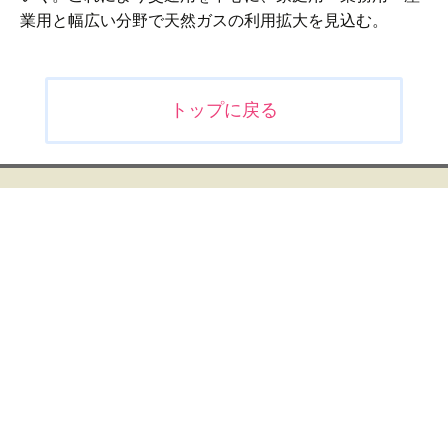
業用と幅広い分野で天然ガスの利用拡大を見込む。
投
トップに戻る
稿
ナ
ビ
ゲ
ー
シ
ョ
ン