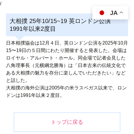
/
JA
大相撲 25年10/15~19 英ロンドン公演
1991年以来2度目
日本相撲協会は12月４日、英ロンドン公演を2025年10月
15〜19日の５日間にわたり開催すると発表した。会場は
ロイヤル・アルバート・ホール。同会場で記者会見した
八角理事長（元横綱北勝海）は「日本古来の伝統文化で
ある大相撲の魅力を存分に楽しんでいただきたい」など
と話した。
大相撲の海外公演は2005年の米ラスベガス以来で、ロン
ドンは1991年以来２度目。
投
トップに戻る
稿
ナ