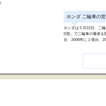
/
ホンダ 二輪車の世
ホンダは５月22日、二
D型」で二輪車の量産を
台、2008年に２億台、
投
稿
ナ
ビ
ゲ
ー
シ
ョ
ン