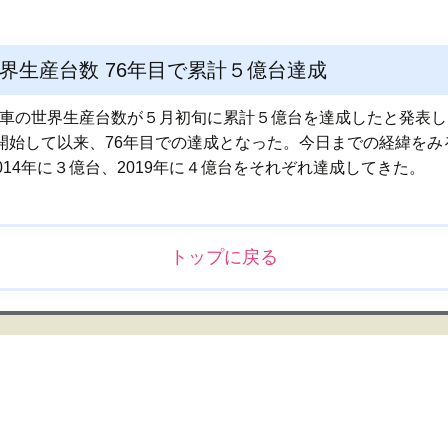
界生産台数 76年目で累計５億台達成
輪車の世界生産台数が５月初旬に累計５億台を達成したと発表した
開始して以来、76年目での達成となった。今日までの経緯をみる
2014年に３億台、2019年に４億台をそれぞれ達成してきた。
トップに戻る