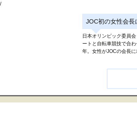
/
JOC初の女性会
日本オリンピック委員会
ートと自転車競技で合わ
年。女性がJOCの会長
投
稿
ナ
ビ
ゲ
ー
シ
ョ
ン