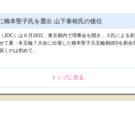
長に橋本聖子氏を選出 山下泰裕氏の後任
（JOC）は６月26日、東京都内で理事会を開き、３氏による
せて夏・冬五輪７大会に出場した橋本聖子元五輪相(60)を新
に就くのは初めて。
トップに戻る