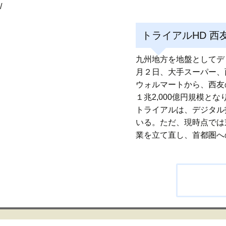
/
トライアルHD 
九州地方を地盤としてデ
月２日、大手スーパー、
ウォルマートから、西友
１兆2,000億円規模
トライアルは、デジタル
いる。ただ、現時点では
業を立て直し、首都圏へ
投
稿
ナ
ビ
ゲ