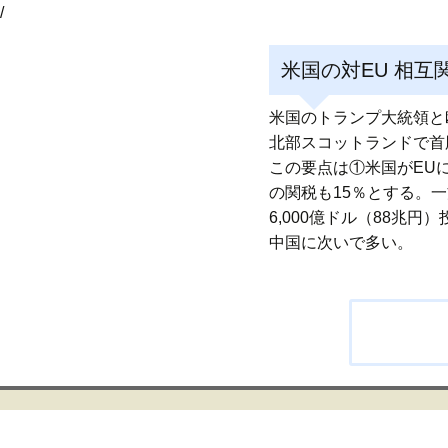
/
米国の対EU 相互関
米国のトランプ大統領と
北部スコットランドで首
この要点は①米国がEU
の関税も15％とする。一
6,000億ドル（88兆円
中国に次いで多い。
投
稿
ナ
ビ
ゲ
ー