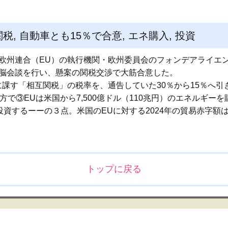
税, 自動車とも15％で合意, エネ購入, 投資
欧州連合（EU）の執行機関・欧州委員会のフォンデアライエン
脳会談を行い、懸案の関税交渉で大筋合意した。
に課す「相互関税」の税率を、通告していた30％から15％へ引
方で③EUは米国から7,500億ドル（110兆円）のエネルギー
）投資するーーの３点。米国のEUに対する2024年の貿易赤字額は
トップに戻る