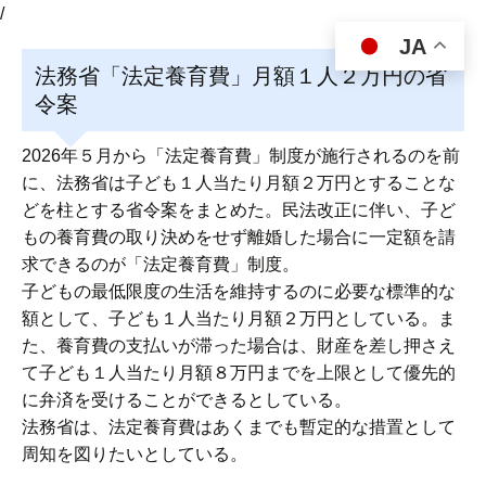
/
JA
法務省「法定養育費」月額１人２万円の省
令案
2026年５月から「法定養育費」制度が施行されるのを前
に、法務省は子ども１人当たり月額２万円とすることな
どを柱とする省令案をまとめた。民法改正に伴い、子ど
もの養育費の取り決めをせず離婚した場合に一定額を請
求できるのが「法定養育費」制度。
子どもの最低限度の生活を維持するのに必要な標準的な
額として、子ども１人当たり月額２万円としている。ま
た、養育費の支払いが滞った場合は、財産を差し押さえ
て子ども１人当たり月額８万円までを上限として優先的
に弁済を受けることができるとしている。
法務省は、法定養育費はあくまでも暫定的な措置として
周知を図りたいとしている。