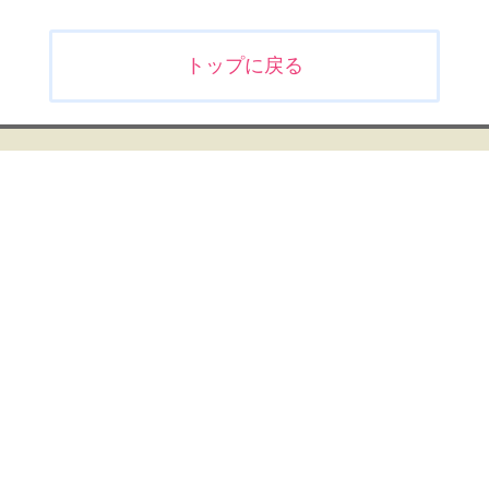
投
トップに戻る
稿
ナ
ビ
ゲ
ー
シ
ョ
ン