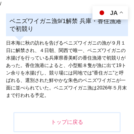
/
JA
ベニズワイガニ漁9/1解禁 兵庫・香住漁港
で初競り
日本海に秋の訪れを告げるベニズワイガニの漁が９月１
日に解禁され、４日朝、関西で唯一、ベニズワイガニの
水揚げを行っている兵庫県香美町の香住漁港で初競りが
あった。香住漁港によると、小型船８隻が漁に出て19ト
ン余りを水揚げし、競り場には同地では”香住ガニ”と呼
ばれる、選別された鮮やかな朱色のベニズワイガニが一
面に並べられていた。ベニズワイガニ漁は2026年５月末
まで行われる予定。
投
トップに戻る
稿
ナ