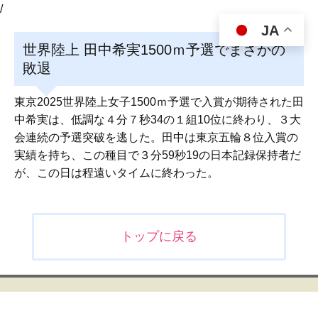
/
JA
世界陸上 田中希実1500ｍ予選でまさかの
敗退
東京2025世界陸上女子1500ｍ予選で入賞が期待された田
中希実は、低調な４分７秒34の１組10位に終わり、３大
会連続の予選突破を逃した。田中は東京五輪８位入賞の
実績を持ち、この種目で３分59秒19の日本記録保持者だ
が、この日は程遠いタイムに終わった。
投
トップに戻る
稿
ナ
ビ
ゲ
ー