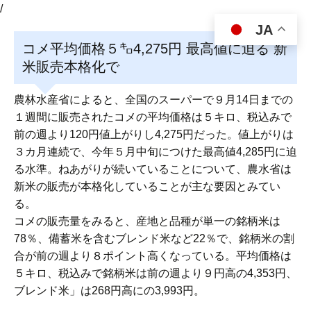
/
JA
コメ平均価格５㌔4,275円 最高値に迫る 新
米販売本格化で
農林水産省によると、全国のスーパーで９月14日までの
１週間に販売されたコメの平均価格は５キロ、税込みで
前の週より120円値上がりし4,275円だった。値上がりは
３カ月連続で、今年５月中旬につけた最高値4,285円に迫
る水準。ねあがりが続いていることについて、農水省は
新米の販売が本格化していることが主な要因とみてい
る。
コメの販売量をみると、産地と品種が単一の銘柄米は
78％、備蓄米を含むブレンド米など22％で、銘柄米の割
合が前の週より８ポイント高くなっている。平均価格は
５キロ、税込みで銘柄米は前の週より９円高の4,353円、
ブレンド米」は268円高にの3,993円。