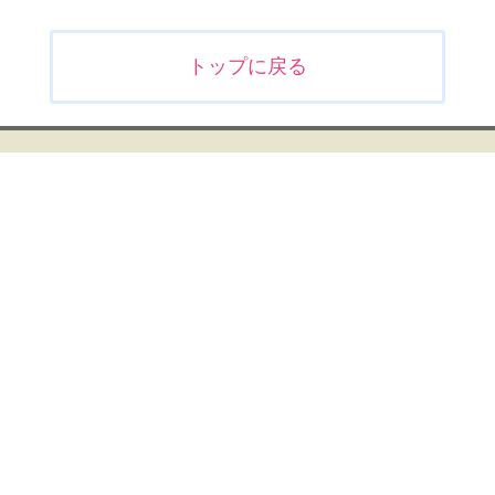
投
トップに戻る
稿
ナ
ビ
ゲ
ー
シ
ョ
ン