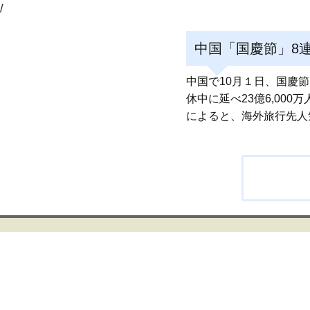
/
中国「国慶節」8
中国で10月１日、国慶
休中に延べ23億6,0
によると、海外旅行先人
投
稿
ナ
ビ
ゲ
ー
シ
ョ
ン