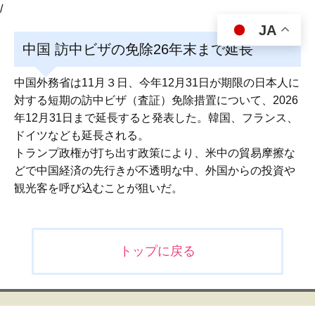
/
JA
中国 訪中ビザの免除26年末まで延長
中国外務省は11月３日、今年12月31日が期限の日本人に
対する短期の訪中ビザ（査証）免除措置について、2026
年12月31日まで延長すると発表した。韓国、フランス、
ドイツなども延長される。
トランプ政権が打ち出す政策により、米中の貿易摩擦な
どで中国経済の先行きが不透明な中、外国からの投資や
観光客を呼び込むことが狙いだ。
投
トップに戻る
稿
ナ
ビ
ゲ