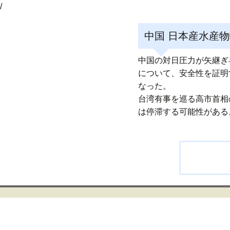
/
中国 日本産水産物
中国の対日圧力が矢継ぎ
について、安全性を証明
なった。
台湾有事を巡る高市首相
は停滞する可能性がある
投
稿
ナ
ビ
ゲ
ー
シ