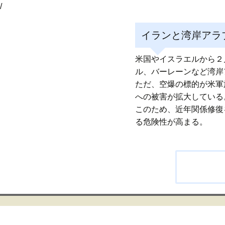
/
イランと湾岸アラ
米国やイスラエルから２
ル、バーレーンなど湾岸
ただ、空爆の標的が米軍
への被害が拡大している
このため、近年関係修復
る危険性が高まる。
投
稿
ナ
ビ
ゲ
ー