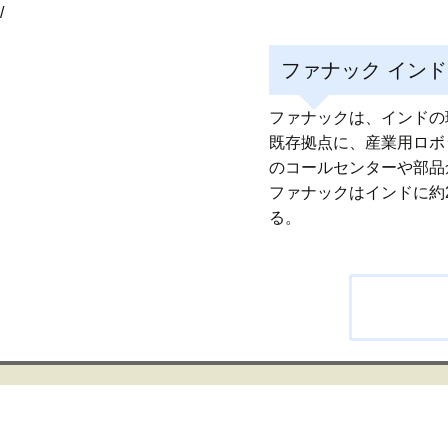
/
ファナック イン
ファナックは、インドの
既存拠点に、産業用ロボ
のコールセンターや部品
ファナックはインドに約
る。
投
稿
ナ
ビ
ゲ
ー
シ