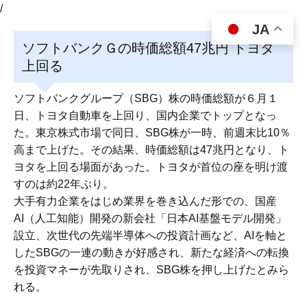
/
JA
ソフトバンクＧの時価総額47兆円 トヨタ
上回る
ソフトバンクグループ（SBG）株の時価総額が６月１
日、トヨタ自動車を上回り、国内企業でトップとなっ
た。東京株式市場で同日、SBG株が一時、前週末比10％
高まで上げた。その結果、時価総額は47兆円となり、ト
ヨタを上回る場面があった。トヨタが首位の座を明け渡
すのは約22年ぶり。
大手有力企業をはじめ業界を巻き込んだ形での、国産
AI（人工知能）開発の新会社「日本AI基盤モデル開発」
設立、次世代の先端半導体への投資計画など、AIを軸と
したSBGの一連の動きが好感され、新たな経済への転換
を投資マネーが先取りされ、SBG株を押し上げたとみら
れる。