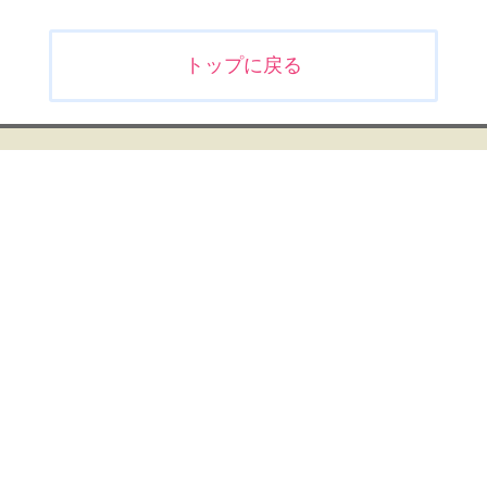
投
トップに戻る
稿
ナ
ビ
ゲ
ー
シ
ョ
ン