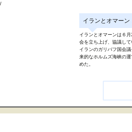
/
イランとオマーン
イランとオマーンは６月
会を立ち上げ、協議して
イランのガリバフ国会議
来的なホルムズ海峡の運
めた。
投
稿
ナ
ビ
ゲ
ー
シ