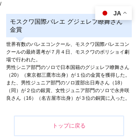
/
JA
モスクワ国際バレエ グジェレフ瞭舞さん
金賞
世界有数のバレエコンクール、モスクワ国際バレエコン
クールの最終選考が７月４日、モスクワのボリショイ劇
場で行われた。
男性シニア部門のソロで日本国籍のグジェレフ瞭舞さん
（20）（東京都三鷹市出身）が１位の金賞を獲得した。
また、男性ジュニア部門のソロ渡部出日寿さん（18）
（同）が２位の銀賞、女性ジュニア部門のソロで永井咲
良さん（16）（名古屋市出身）が３位の銅賞に入った。
投
トップに戻る
稿
ナ