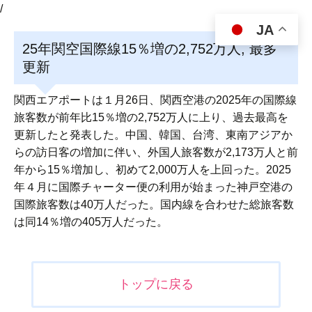
/
JA
25年関空国際線15％増の2,752万人, 最多
更新
関西エアポートは１月26日、関西空港の2025年の国際線
旅客数が前年比15％増の2,752万人に上り、過去最高を
更新したと発表した。中国、韓国、台湾、東南アジアか
らの訪日客の増加に伴い、外国人旅客数が2,173万人と前
年から15％増加し、初めて2,000万人を上回った。2025
年４月に国際チャーター便の利用が始まった神戸空港の
国際旅客数は40万人だった。国内線を合わせた総旅客数
は同14％増の405万人だった。
投
トップに戻る
稿
ナ