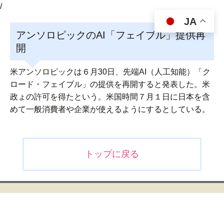
/
JA
アンソロピックのAI「フェイブル」提供再
開
米アンソロピックは６月30日、先端AI（人工知能）「ク
ロード・フェイブル」の提供を再開すると発表した。米
政ょの許可を得たという。米国時間７月１日に日本を含
めて一般消費者や企業が使えるようにするとしている。
投
トップに戻る
稿
ナ
ビ
ゲ
ー
シ